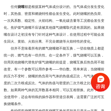
任何
烧嘴
都是根据某种气体成分设计的。当气体成分发生变化
时，其热值、密度和燃烧特性都会发生变化。此时烧嘴的热负荷、
一次风系数、稳定性、火焰结构、一氧化碳含量等工况都会发生变
化。焦炉煤气烧嘴不应该被其他煤气烧嘴取代是有原因的。如果烧
嘴在设计之初没有专门针对这种气体设计，在使用过程中可能会发
生回火、黄焰、火焰分离、不完全燃烧等火焰特性的变化。
但并不意味着所有的燃气烧嘴都不能互换，一切在物质上都是
统一的，燃气也有一些共性。在一定条件下，煤气烧嘴可以互换，
但用其他烧嘴代替焦炉煤气烧嘴的前提是，烧嘴互换后热负荷不能
改变。有一个参数可以用作参考——华白数。简单来说，当烧嘴前
的压力不变时，烧嘴的热负荷与气体的热值成正比，与气体相对密
度的二次方根成反比。气体的热值与密度的二次方根之比称为柏华
数。如果两种气体的瓦拜数基本相同，可以互相替换。此外，在工
业使用中，还会有特殊的操作器和管道仪表阀，这需要广泛的可互
换烧嘴条件。
焦炉煤气烧嘴用其他煤气烧嘴互换的原则并只是这一方面，选