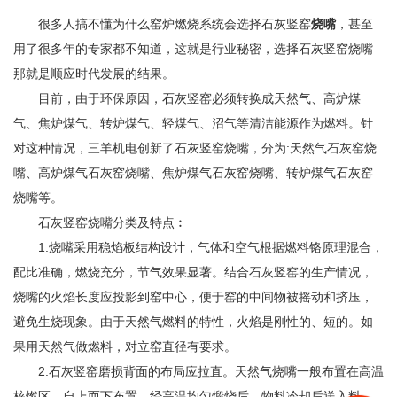
很多人搞不懂为什么窑炉燃烧系统会选择石灰竖窑
烧嘴
，甚至
用了很多年的专家都不知道，这就是行业秘密，选择石灰竖窑烧嘴
那就是顺应时代发展的结果。
目前，由于环保原因，石灰竖窑必须转换成天然气、高炉煤
气、焦炉煤气、转炉煤气、轻煤气、沼气等清洁能源作为燃料。针
对这种情况，三羊机电创新了石灰竖窑烧嘴，分为:天然气石灰窑烧
嘴、高炉煤气石灰窑烧嘴、焦炉煤气石灰窑烧嘴、转炉煤气石灰窑
烧嘴等。
石灰竖窑烧嘴分类及特点︰
1.烧嘴采用稳焰板结构设计，气体和空气根据燃料铬原理混合，
配比准确，燃烧充分，节气效果显著。结合石灰竖窑的生产情况，
烧嘴的火焰长度应投影到窑中心，便于窑的中间物被摇动和挤压，
避免生烧现象。由于天然气燃料的特性，火焰是刚性的、短的。如
果用天然气做燃料，对立窑直径有要求。
2.石灰竖窑磨损背面的布局应拉直。天然气烧嘴一般布置在高温
核燃区，自上而下布置。经高温均匀煅烧后，物料冷却后送入料